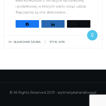
kilka konkursów o tematyce rachunkowej
i podatkowej, w których warto wziąć udział.
Najczęściej są one skierowane…
Udostępnij
Udostępnij
Tweetuj
|
BY:
SŁAWOMIR SZUBA
STY 8, 2019
© All Rights Reserved 2019 - arytmetykahandlowa.pl