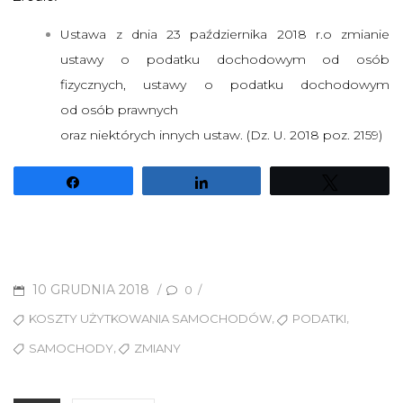
Ustawa z dnia 23 października 2018 r.o zmianie
ustawy o podatku dochodowym od osób
fizyczn
ych, ustawy o podatku dochodowym
od osób prawnych
oraz niektórych innych ustaw. (Dz. U. 2018 poz. 2159)
Udostępnij
Udostępnij
Tweetuj
POSTED
10 GRUDNIA 2018
/
/
0
ON
TAGS
,
,
KOSZTY UŻYTKOWANIA SAMOCHODÓW
PODATKI
,
SAMOCHODY
ZMIANY