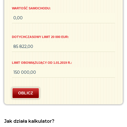
W
WARTOŚĆ SAMOCHODU:
A
N
I
E
DOTYCHCZASOWY LIMIT 20 000 EUR:
M
S
A
M
LIMIT OBOWIĄZUJĄCY OD 1.01.2019 R.:
O
C
H
O
OBLICZ
D
U
O
S
Jak działa kalkulator?
O