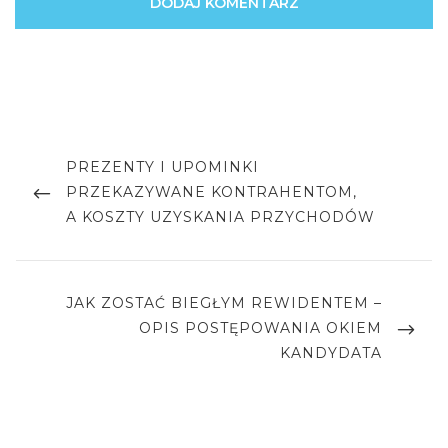
Nawigacja
wpisu
PREVIOUS
PREZENTY I UPOMINKI
POST
PRZEKAZYWANE KONTRAHENTOM,
A KOSZTY UZYSKANIA PRZYCHODÓW
NEXT
JAK ZOSTAĆ BIEGŁYM REWIDENTEM –
POST
OPIS POSTĘPOWANIA OKIEM
KANDYDATA