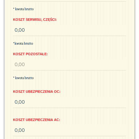
Z
* kwota brutto
T
KOSZT SERWISU, CZĘŚCI:
Y
Z
W
*kwota brutto
I
Ą
KOSZT POZOSTAŁE:
Z
A
N
* kwota brutto
E
Z
KOSZT UBEZPIECZENIA OC:
U
Ż
Y
KOSZT UBEZPIECZENIA AC:
T
K
O