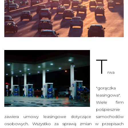
T
rwa
"gorączka
leasingowa".
Wiele firm
pośpiesznie
zawiera umowy leasingowe dotyczące samochodów
osobowych. Wszystko za sprawą zmian w przepisach