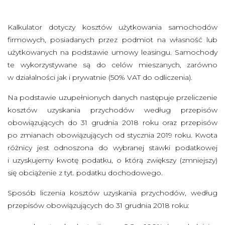
B
O
Kalkulator dotyczy kosztów użytkowania samochodów
W
firmowych, posiadanych przez podmiot na własność lub
E
użytkowanych na podstawie umowy leasingu. Samochody
G
te wykorzystywane są do celów mieszanych, zarówno
O
w działalności jak i prywatnie (50% VAT do odliczenia).
W
Na podstawie uzupełnionych danych następuje przeliczenie
D
kosztów uzyskania przychodów według przepisów
Z
obowiązujących do 31 grudnia 2018 roku oraz przepisów
I
po zmianach obowiązujących od stycznia 2019 roku. Kwota
A
różnicy jest odnoszona do wybranej stawki podatkowej
Ł
i uzyskujemy kwotę podatku, o którą zwiększy (zmniejszy)
A
się obciążenie z tyt. podatku dochodowego.
L
N
Sposób liczenia kosztów uzyskania przychodów, według
O
przepisów obowiązujących do 31 grudnia 2018 roku:
Ś
C